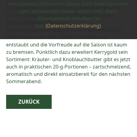
19. Mai 2026
von Cookies. Sie können dieser auch widersprechen
Kerrygold macht die Grillsaison komplett: Kräuter-
oder sie jederzeit später widerrufen. Mehr
und Knoblauchbutter jetzt im Portionsformat
Informationen erhalten Sie
Pressemitteilung Portionen
hier
(Datenschutzerklärung)
.
Die ersten warmen Abende locken auf den Balkon,
die Terrasse oder den Garten. Der Grill wird
entstaubt und die Vorfreude auf die Saison ist kaum
zu bremsen. Pünktlich dazu erweitert Kerrygold sein
Sortiment: Kräuter- und Knoblauchbutter gibt es jetzt
auch in praktischen 20-g-Portionen – zartschmelzend,
aromatisch und direkt einsatzbereit für den nächsten
Sommerabend.
ZURÜCK